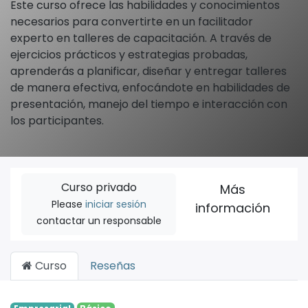
Este curso ofrece las habilidades y conocimientos
necesarios para convertirte en un facilitador
experto en talleres de capacitación. A través de
ejercicios prácticos y estrategias probadas,
aprenderás a planificar, diseñar y entregar talleres
de manera efectiva, enfocándote en habilidades de
presentación, manejo del tiempo e interacción con
los participantes.
Curso privado
Más
Please
iniciar sesión
información
contactar un responsable
Curso
Reseñas