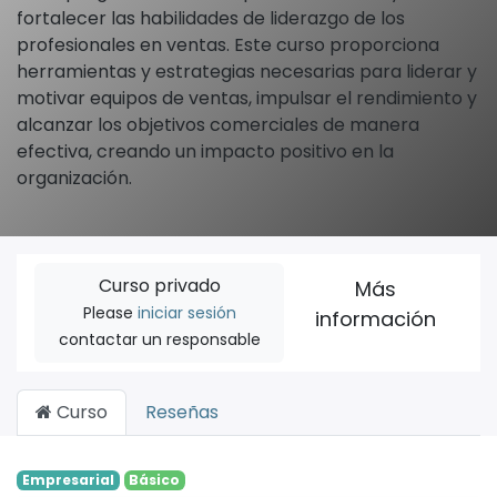
fortalecer las habilidades de liderazgo de los
profesionales en ventas. Este curso proporciona
herramientas y estrategias necesarias para liderar y
motivar equipos de ventas, impulsar el rendimiento y
alcanzar los objetivos comerciales de manera
efectiva, creando un impacto positivo en la
organización.
Curso privado
Más
Please
iniciar sesión
información
contactar un responsable
Curso
Reseñas
Empresarial
Básico