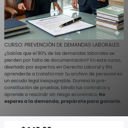
CURSO: PREVENCIÓN DE DEMANDAS LABORALES
¿Sabías que el 90% de las demandas laborales se
pierden por falta de documentación? En este curso,
diseñado por expertos en Derecho Laboral y RH,
aprenderás a transformar tu archivo de personal en
un escudo legal inexpugnable. Domina la pre-
constitución de pruebas, blinda tus contratos y
aprende a rescindir sin riesgo económico.
No
esperes a la demanda, prepárate para ganarla.