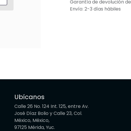
Garantía de devolución de
Envío: 2-3 días hábiles
Ubícanos
Calle 26 No. 124 Int. 125, entre Av.
José Díaz Bolio y Calle 23, Col.
México, México,
97125 Mérida, Yuc.