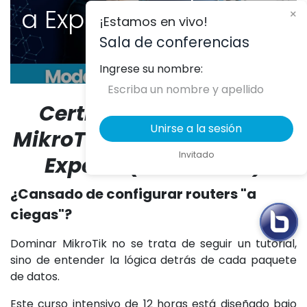
a Experto
×
¡Estamos en vivo!
Sala de conferencias
Ingrese su nombre:
Certificación Práctica
Unirse a la sesión
MikroTik: De Principiante a
Invitado
Experto (LAB Edition)
¿Cansado de configurar routers "a
ciegas"?
Dominar MikroTik no se trata de seguir un tutorial,
sino de entender la lógica detrás de cada paquete
de datos.
Este curso intensivo de 12 horas está diseñado bajo